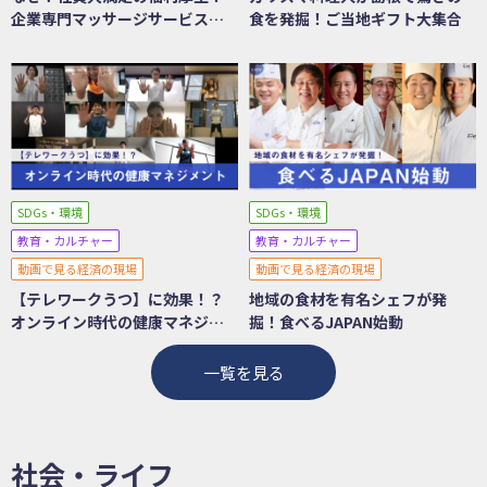
企業専門マッサージサービスの
食を発掘！ご当地ギフト大集合
秘密
SDGs・環境
SDGs・環境
教育・カルチャー
教育・カルチャー
動画で見る経済の現場
動画で見る経済の現場
【テレワークうつ】に効果！？
地域の食材を有名シェフが発
オンライン時代の健康マネジメ
掘！食べるJAPAN始動
ント
一覧を見る
社会・ライフ