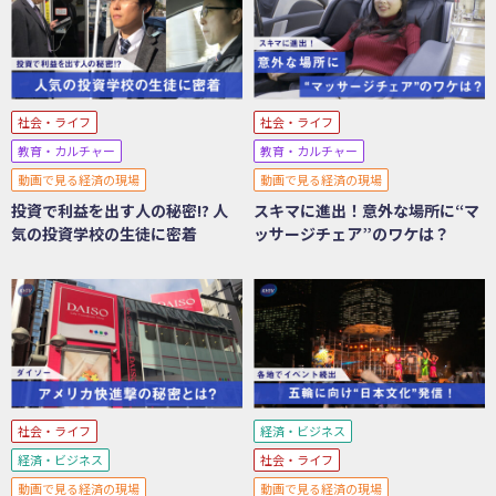
社会・ライフ
社会・ライフ
教育・カルチャー
教育・カルチャー
動画で見る経済の現場
動画で見る経済の現場
投資で利益を出す人の秘密!? 人
スキマに進出！意外な場所に“マ
気の投資学校の生徒に密着
ッサージチェア”のワケは？
社会・ライフ
経済・ビジネス
経済・ビジネス
社会・ライフ
動画で見る経済の現場
動画で見る経済の現場