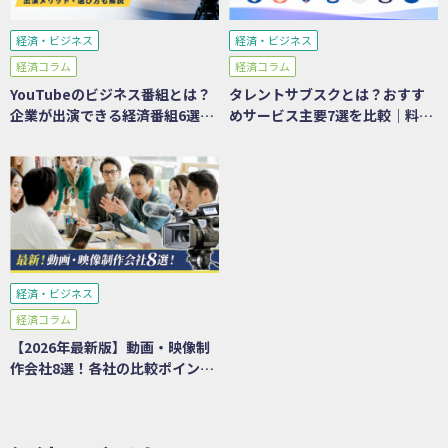
経済・ビジネス
経済・ビジネス
経済コラム
経済コラム
YouTubeのビジネス番組とは？
タレントサブスクとは？おすす
企業が出演できる経済番組6選を
めサービス主要7選を比較｜料
比較｜メリット・選び方も解説
金・メリット・選び方を徹底解
説
経済・ビジネス
経済コラム
【2026年最新版】動画・映像制
作会社8選！各社の比較ポイント
も紹介