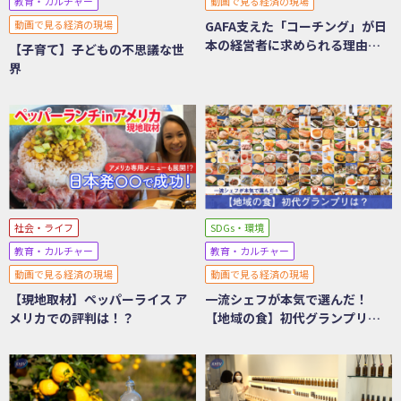
教育・カルチャー
動画で見る経済の現場
動画で見る経済の現場
GAFA支えた「コーチング」が日
本の経営者に求められる理由と
【子育て】子どもの不思議な世
は？
界
社会・ライフ
SDGs・環境
教育・カルチャー
教育・カルチャー
動画で見る経済の現場
動画で見る経済の現場
【現地取材】ペッパーライス ア
一流シェフが本気で選んだ！
メリカでの評判は！？
【地域の食】初代グランプリ
は？