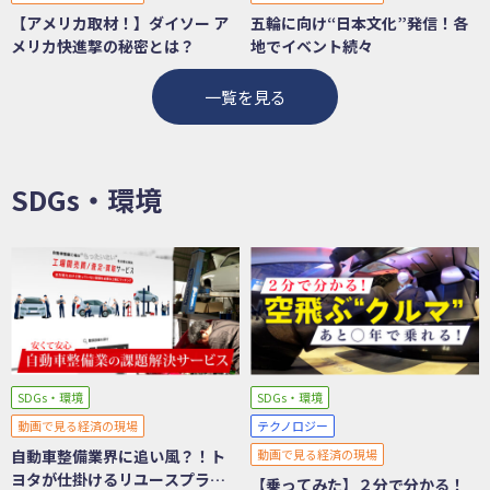
【アメリカ取材！】ダイソー ア
五輪に向け“日本文化”発信！各
メリカ快進撃の秘密とは？
地でイベント続々
一覧を見る
SDGs・環境
SDGs・環境
SDGs・環境
動画で見る経済の現場
テクノロジー
自動車整備業界に追い風？！ト
動画で見る経済の現場
ヨタが仕掛けるリユースプラッ
【乗ってみた】２分で分かる！