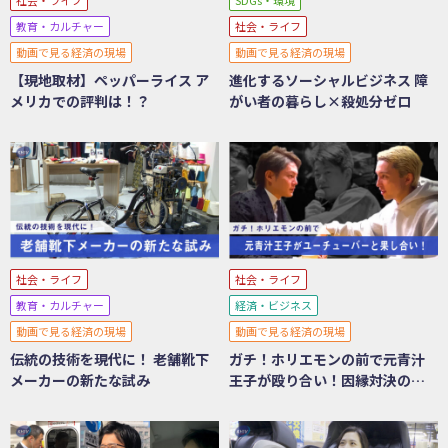
教育・カルチャー
社会・ライフ
動画で見る経済の現場
動画で見る経済の現場
【現地取材】ペッパーライス ア
進化するソーシャルビジネス 障
メリカでの評判は！？
がい者の暮らし×殺処分ゼロ
社会・ライフ
社会・ライフ
教育・カルチャー
経済・ビジネス
動画で見る経済の現場
動画で見る経済の現場
伝統の技術を現代に！ 老舗靴下
ガチ！ホリエモンの前で元青汁
メーカーの新たな試み
王子が殴り合い！因縁対決の舞
台裏