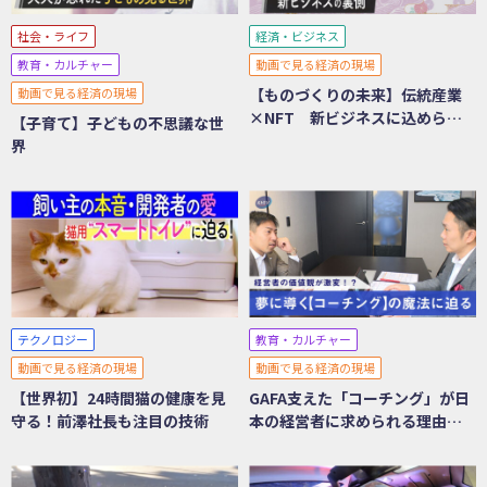
社会・ライフ
経済・ビジネス
教育・カルチャー
動画で見る経済の現場
動画で見る経済の現場
【ものづくりの未来】伝統産業
×NFT 新ビジネスに込められ
【子育て】子どもの不思議な世
た想い
界
テクノロジー
教育・カルチャー
動画で見る経済の現場
動画で見る経済の現場
【世界初】24時間猫の健康を見
GAFA支えた「コーチング」が日
守る！前澤社長も注目の技術
本の経営者に求められる理由と
は？