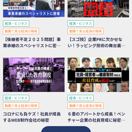
経済・ビジネス
経済・ビジネス
動画で見る経済の現場
動画で見る経済の現場
【後継者不足２０２５問題】事
【スゴ技】企業PRに欠かせな
業承継のスペシャリストに密
い！ラッピング技術の舞台裏に
着！
密着
経済・ビジネス
経済・ビジネス
動画で見る経済の現場
動画で見る経済の現場
コロナにも負ケズ！社員が成長
６畳のアパートから成長！ベン
するWEB制作会社の秘密
チャー企業の社員育成に秘密あ
り