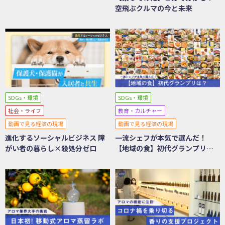
トフォームに迫る
空飛ぶクルマの今と未来
SDGs・環境
SDGs・環境
社会・ライフ
教育・カルチャー
動画で見る経済の現場
動画で見る経済の現場
進化するソーシャルビジネス 障
一流シェフが本気で選んだ！
がい者の暮らし×殺処分ゼロ
【地域の食】初代グランプリ
は？