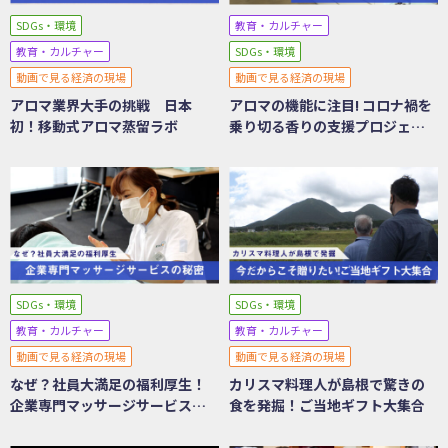
SDGs・環境
教育・カルチャー
教育・カルチャー
SDGs・環境
動画で見る経済の現場
動画で見る経済の現場
アロマ業界大手の挑戦 日本
アロマの機能に注目! コロナ禍を
初！移動式アロマ蒸留ラボ
乗り切る香りの支援プロジェク
ト
SDGs・環境
SDGs・環境
教育・カルチャー
教育・カルチャー
動画で見る経済の現場
動画で見る経済の現場
なぜ？社員大満足の福利厚生！
カリスマ料理人が島根で驚きの
企業専門マッサージサービスの
食を発掘！ご当地ギフト大集合
秘密