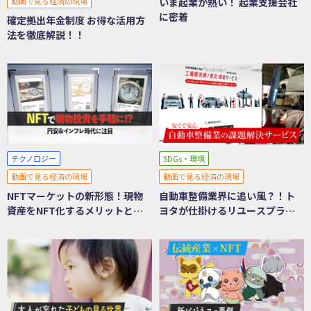
動画で見る経済の現場
いま起業が熱い！ 起業支援会社
に密着
確定拠出年金制度 お得な活用方
法を徹底解説！！
テクノロジー
SDGs・環境
動画で見る経済の現場
動画で見る経済の現場
NFTマーケットの新形態！現物
自動車整備業界に追い風？！ト
資産をNFT化するメリットと
ヨタが仕掛けるリユースプラッ
は？
トフォームに迫る