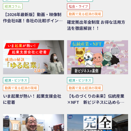
経済コラム
社会・ライフ
【2026年最新版】動画・映像制
動画で見る経済の現場
作会社8選！各社の比較ポイント
確定拠出年金制度 お得な活用方
も紹介
法を徹底解説！！
経済・ビジネス
経済・ビジネス
動画で見る経済の現場
動画で見る経済の現場
いま起業が熱い！ 起業支援会社
【ものづくりの未来】伝統産業
に密着
×NFT 新ビジネスに込められ
た想い