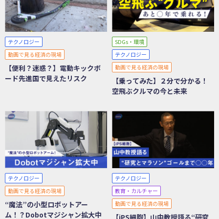
テクノロジー
SDGs・環境
動画で見る経済の現場
テクノロジー
【便利？迷惑？】電動キックボ
動画で見る経済の現場
ード先進国で見えたリスク
【乗ってみた】２分で分かる！
空飛ぶクルマの今と未来
テクノロジー
テクノロジー
動画で見る経済の現場
教育・カルチャー
“魔法”の小型ロボットアー
動画で見る経済の現場
ム！？Dobotマジシャン拡大中
【iPS細胞】山中教授語る“研究