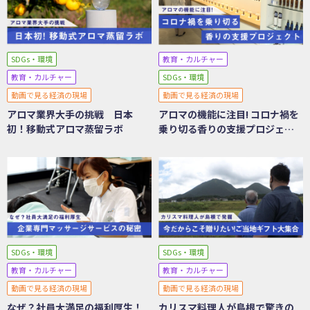
SDGs・環境
教育・カルチャー
教育・カルチャー
SDGs・環境
動画で見る経済の現場
動画で見る経済の現場
アロマ業界大手の挑戦 日本
アロマの機能に注目! コロナ禍を
初！移動式アロマ蒸留ラボ
乗り切る香りの支援プロジェク
ト
SDGs・環境
SDGs・環境
教育・カルチャー
教育・カルチャー
動画で見る経済の現場
動画で見る経済の現場
なぜ？社員大満足の福利厚生！
カリスマ料理人が島根で驚きの