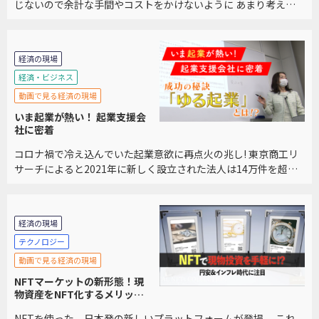
じないので余計な手間やコストをかけないように あまり考えな
いようにしていませんか？ インターネットや書籍や新聞で見て
もとにかく複雑でどうすればいいのか分からないと […]
経済の現場
経済・ビジネス
動画で見る経済の現場
いま起業が熱い！ 起業支援会
社に密着
コロナ禍で冷え込んでいた起業意欲に再点火の兆し! 東京商工リ
サーチによると2021年に新しく設立された法人は14万件を超
え、2年ぶりに増加に転じ、2007年以降、最大の伸びとなりまし
た。 起業を支援しているアントレサロン […]
経済の現場
テクノロジー
動画で見る経済の現場
NFTマーケットの新形態！現
物資産をNFT化するメリット
とは？
NFTを使った、日本発の新しいプラットフォームが登場。 これ