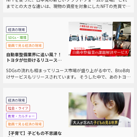
までとの大きな違いは、現物の資産を対象にしたNFTの売買であ
ること。 既存のフリマアプリのような手軽さと、NFTマーケット
を掛け合わせた、第３のプラットフォーム […]
経済の現場
SDGs・環境
動画で見る経済の現場
自動車整備業界に追い風？！
トヨタが仕掛けるリユースプ
ラットフォームに迫る
SDGsの流れも相まってリユース市場が盛り上がる中で、BtoB向
けサービスもリリースされています。 そうした中で、あのトヨタ
自動車もリユースプラットフォームを立ち上げました。 利用者
が語る他サービスとの違いを交え、サービ […]
経済の現場
社会・ライフ
教育・カルチャー
動画で見る経済の現場
【子育て】子どもの不思議な