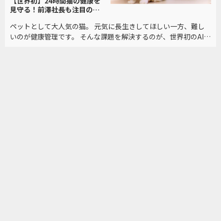
【世界初】24時間猫の健康を
見守る！前澤社長も注目の技
術
ペットとして大人気の猫。 元気に長生きしてほしい一方、難し
いのが健康管理です。 そんな課題を解決するのが、世界初のAI技
術を備えた「スマートトイレ」。 その実力とは？前澤友作氏も
注目するビジネスを取材しました。