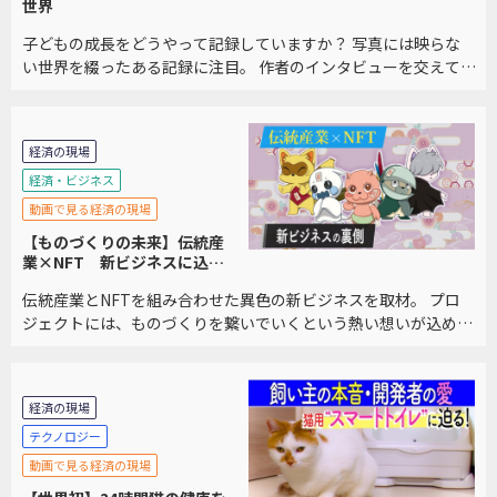
世界
子どもの成長をどうやって記録していますか？ 写真には映らな
い世界を綴ったある記録に注目。 作者のインタビューを交えて、
その不思議な世界をご紹介します。
経済の現場
経済・ビジネス
動画で見る経済の現場
【ものづくりの未来】伝統産
業×NFT 新ビジネスに込め
られた想い
伝統産業とNFTを組み合わせた異色の新ビジネスを取材。 プロ
ジェクトには、ものづくりを繋いでいくという熱い想いが込めら
れていました。
経済の現場
テクノロジー
動画で見る経済の現場