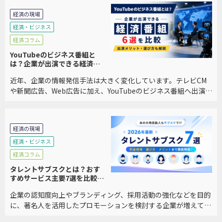
経済の現場
経済・ビジネス
経済コラム
YouTubeのビジネス番組と
は？企業が出演できる経済番
組6選を比較｜メリット・選び
近年、企業の情報発信手法は大きく変化しています。テレビCM
方も解説
や新聞広告、Web広告に加え、YouTubeのビジネス番組へ出演
し、自社の事業や経営者の想いを発信する企業が増えています。
特に、BtoB企業や中小企業では、「広 […]
経済の現場
経済・ビジネス
経済コラム
タレントサブスクとは？おす
すめサービス主要7選を比較｜
料金・メリット・選び方を徹
企業の認知度向上やブランディング、採用活動の強化などを目的
底解説
に、著名人を活用したプロモーションを検討する企業が増えてい
ます。しかし、従来のタレントキャスティングは数百万円から数