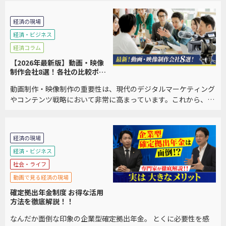
千万円規模の費用がかかるケースも多く、中小企業 […]
経済の現場
経済・ビジネス
経済コラム
【2026年最新版】動画・映像
制作会社8選！各社の比較ポイ
ントも紹介
動画制作・映像制作の重要性は、現代のデジタルマーケティング
やコンテンツ戦略において非常に高まっています。これから、動
画制作・映像制作の重要性について詳しく説明します。 また、制
作会社を選ぶポイントの解説、おすすめの企業8 […]
経済の現場
経済・ビジネス
社会・ライフ
動画で見る経済の現場
確定拠出年金制度 お得な活用
方法を徹底解説！！
なんだか面倒な印象の企業型確定拠出年金。 とくに必要性を感