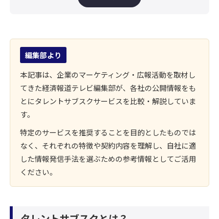
タレントサブスク以外にも著名人を活用する方法
自社の目的に合った情報発信手法を選ぶことが重
要
企業の魅力を深く伝えるなら「番組出演」という
編集部より
選択肢も
まとめ
本記事は、企業のマーケティング・広報活動を取材し
てきた経済報道テレビ編集部が、各社の公開情報をも
とにタレントサブスクサービスを比較・解説していま
す。
特定のサービスを推奨することを目的としたものでは
なく、それぞれの特徴や契約内容を理解し、自社に適
した情報発信手法を選ぶための参考情報としてご活用
ください。
タレントサブスクとは？