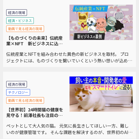
経済の現場
経済・ビジネス
動画で見る経済の現場
【ものづくりの未来】伝統産
業×NFT 新ビジネスに込め
られた想い
伝統産業とNFTを組み合わせた異色の新ビジネスを取材。 プロ
ジェクトには、ものづくりを繋いでいくという熱い想いが込めら
れていました。
経済の現場
テクノロジー
動画で見る経済の現場
【世界初】24時間猫の健康を
見守る！前澤社長も注目の技
術
ペットとして大人気の猫。 元気に長生きしてほしい一方、難し
いのが健康管理です。 そんな課題を解決するのが、世界初のAI技
術を備えた「スマートトイレ」。 その実力とは？前澤友作氏も