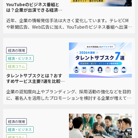
YouTubeのビジネス番組と
は？企業が出演できる経済番
組6選を比較｜メリット・選び
近年、企業の情報発信手法は大きく変化しています。テレビCM
方も解説
や新聞広告、Web広告に加え、YouTubeのビジネス番組へ出演
し、自社の事業や経営者の想いを発信する企業が増えています。
特に、BtoB企業や中小企業では、「広 […]
経済の現場
経済・ビジネス
経済コラム
タレントサブスクとは？おす
すめサービス主要7選を比較｜
料金・メリット・選び方を徹
企業の認知度向上やブランディング、採用活動の強化などを目的
底解説
に、著名人を活用したプロモーションを検討する企業が増えてい
ます。しかし、従来のタレントキャスティングは数百万円から数
千万円規模の費用がかかるケースも多く、中小企業 […]
経済の現場
経済・ビジネス
経済コラム