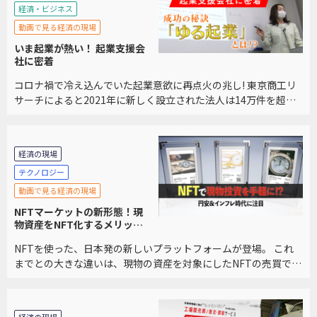
経済・ビジネス
動画で見る経済の現場
いま起業が熱い！ 起業支援会
社に密着
コロナ禍で冷え込んでいた起業意欲に再点火の兆し! 東京商工リ
サーチによると2021年に新しく設立された法人は14万件を超
え、2年ぶりに増加に転じ、2007年以降、最大の伸びとなりまし
た。 起業を支援しているアントレサロン […]
経済の現場
テクノロジー
動画で見る経済の現場
NFTマーケットの新形態！現
物資産をNFT化するメリット
とは？
NFTを使った、日本発の新しいプラットフォームが登場。 これ
までとの大きな違いは、現物の資産を対象にしたNFTの売買であ
ること。 既存のフリマアプリのような手軽さと、NFTマーケット
を掛け合わせた、第３のプラットフォーム […]