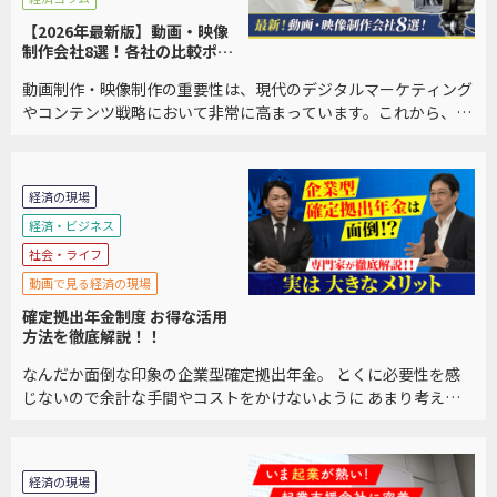
【2026年最新版】動画・映像
制作会社8選！各社の比較ポイ
ントも紹介
動画制作・映像制作の重要性は、現代のデジタルマーケティング
やコンテンツ戦略において非常に高まっています。これから、動
画制作・映像制作の重要性について詳しく説明します。 また、制
作会社を選ぶポイントの解説、おすすめの企業8 […]
経済の現場
経済・ビジネス
社会・ライフ
動画で見る経済の現場
確定拠出年金制度 お得な活用
方法を徹底解説！！
なんだか面倒な印象の企業型確定拠出年金。 とくに必要性を感
じないので余計な手間やコストをかけないように あまり考えな
いようにしていませんか？ インターネットや書籍や新聞で見て
もとにかく複雑でどうすればいいのか分からないと […]
経済の現場