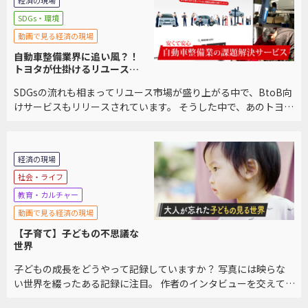
経済の現場
SDGs・環境
動画で見る経済の現場
自動車整備業界に追い風？！
トヨタが仕掛けるリユースプ
ラットフォームに迫る
SDGsの流れも相まってリユース市場が盛り上がる中で、BtoB向
けサービスもリリースされています。 そうした中で、あのトヨタ
自動車もリユースプラットフォームを立ち上げました。 利用者
が語る他サービスとの違いを交え、サービ […]
経済の現場
社会・ライフ
教育・カルチャー
動画で見る経済の現場
【子育て】子どもの不思議な
世界
子どもの成長をどうやって記録していますか？ 写真には映らな
い世界を綴ったある記録に注目。 作者のインタビューを交えて、
その不思議な世界をご紹介します。