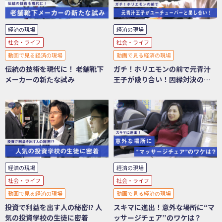
経済の現場
経済の現場
社会・ライフ
社会・ライフ
動画で見る経済の現場
動画で見る経済の現場
伝統の技術を現代に！ 老舗靴下
ガチ！ホリエモンの前で元青汁
メーカーの新たな試み
王子が殴り合い！因縁対決の舞
台裏
経済の現場
経済の現場
社会・ライフ
社会・ライフ
動画で見る経済の現場
動画で見る経済の現場
投資で利益を出す人の秘密!? 人
スキマに進出！意外な場所に“マ
気の投資学校の生徒に密着
ッサージチェア”のワケは？