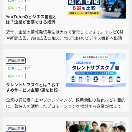
経済・ビジネス
経済コラム
YouTubeのビジネス番組と
は？企業が出演できる経済番
組6選を比較｜メリット・選び
近年、企業の情報発信手法は大きく変化しています。テレビCM
方も解説
や新聞広告、Web広告に加え、YouTubeのビジネス番組へ出演
し、自社の事業や経営者の想いを発信する企業が増えています。
特に、BtoB企業や中小企業では、「広 […]
経済の現場
経済・ビジネス
経済コラム
タレントサブスクとは？おす
すめサービス主要7選を比較｜
料金・メリット・選び方を徹
企業の認知度向上やブランディング、採用活動の強化などを目的
底解説
に、著名人を活用したプロモーションを検討する企業が増えてい
ます。しかし、従来のタレントキャスティングは数百万円から数
千万円規模の費用がかかるケースも多く、中小企業 […]
経済の現場