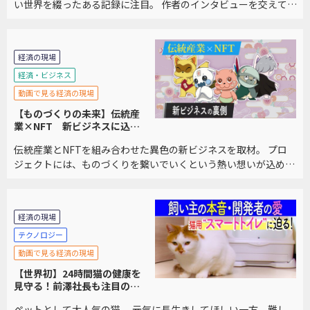
い世界を綴ったある記録に注目。 作者のインタビューを交えて、
その不思議な世界をご紹介します。
経済の現場
経済・ビジネス
動画で見る経済の現場
【ものづくりの未来】伝統産
業×NFT 新ビジネスに込め
られた想い
伝統産業とNFTを組み合わせた異色の新ビジネスを取材。 プロ
ジェクトには、ものづくりを繋いでいくという熱い想いが込めら
れていました。
経済の現場
テクノロジー
動画で見る経済の現場
【世界初】24時間猫の健康を
見守る！前澤社長も注目の技
術
ペットとして大人気の猫。 元気に長生きしてほしい一方、難し