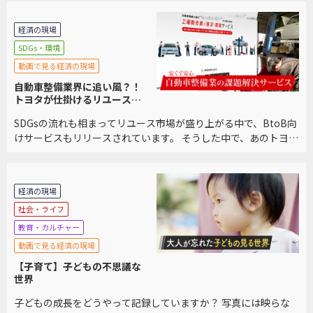
を掛け合わせた、第３のプラットフォーム […]
経済の現場
SDGs・環境
動画で見る経済の現場
自動車整備業界に追い風？！
トヨタが仕掛けるリユースプ
ラットフォームに迫る
SDGsの流れも相まってリユース市場が盛り上がる中で、BtoB向
けサービスもリリースされています。 そうした中で、あのトヨタ
自動車もリユースプラットフォームを立ち上げました。 利用者
が語る他サービスとの違いを交え、サービ […]
経済の現場
社会・ライフ
教育・カルチャー
動画で見る経済の現場
【子育て】子どもの不思議な
世界
子どもの成長をどうやって記録していますか？ 写真には映らな