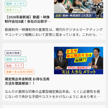
経済・ビジネス
経済コラム
【2026年最新版】動画・映像
制作会社8選！各社の比較ポイ
ントも紹介
動画制作・映像制作の重要性は、現代のデジタルマーケティング
やコンテンツ戦略において非常に高まっています。これから、動
画制作・映像制作の重要性について詳しく説明します。 また、制
作会社を選ぶポイントの解説、おすすめの企業8 […]
経済の現場
経済・ビジネス
社会・ライフ
動画で見る経済の現場
確定拠出年金制度 お得な活用
方法を徹底解説！！
なんだか面倒な印象の企業型確定拠出年金。 とくに必要性を感
じないので余計な手間やコストをかけないように あまり考えな
いようにしていませんか？ インターネットや書籍や新聞で見て
もとにかく複雑でどうすればいいのか分からないと […]