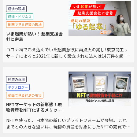
経済の現場
経済・ビジネス
動画で見る経済の現場
いま起業が熱い！ 起業支援会
社に密着
コロナ禍で冷え込んでいた起業意欲に再点火の兆し! 東京商工リ
サーチによると2021年に新しく設立された法人は14万件を超
え、2年ぶりに増加に転じ、2007年以降、最大の伸びとなりまし
た。 起業を支援しているアントレサロン […]
経済の現場
テクノロジー
動画で見る経済の現場
NFTマーケットの新形態！現
物資産をNFT化するメリット
とは？
NFTを使った、日本発の新しいプラットフォームが登場。 これ
までとの大きな違いは、現物の資産を対象にしたNFTの売買であ
ること。 既存のフリマアプリのような手軽さと、NFTマーケット