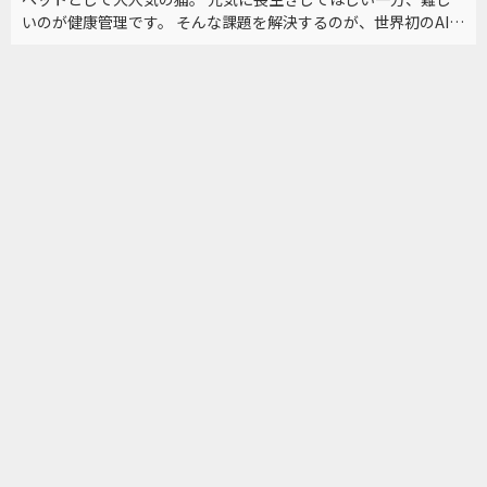
いのが健康管理です。 そんな課題を解決するのが、世界初のAI技
術を備えた「スマートトイレ」。 その実力とは？前澤友作氏も
注目するビジネスを取材しました。