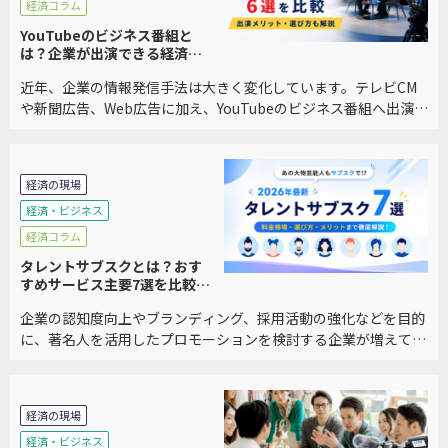
経済コラム
YouTubeのビジネス番組と
は？企業が出演できる経済番
組6選を比較｜メリット・選び
近年、企業の情報発信手法は大きく変化しています。テレビCM
方も解説
や新聞広告、Web広告に加え、YouTubeのビジネス番組へ出演
し、自社の事業や経営者の想いを発信する企業が増えています。
特に、BtoB企業や中小企業では、「広 […]
経済の現場
経済・ビジネス
経済コラム
タレントサブスクとは？おす
すめサービス主要7選を比較｜
料金・メリット・選び方を徹
企業の認知度向上やブランディング、採用活動の強化などを目的
底解説
に、著名人を活用したプロモーションを検討する企業が増えてい
ます。しかし、従来のタレントキャスティングは数百万円から数
千万円規模の費用がかかるケースも多く、中小企業 […]
経済の現場
経済・ビジネス