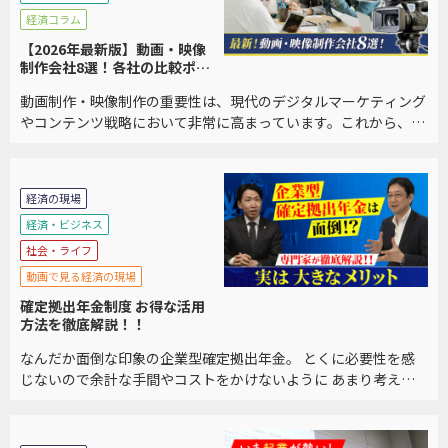
経済コラム
【2026年最新版】動画・映像
制作会社8選！各社の比較ポイ
ントも紹介
動画制作・映像制作の重要性は、現代のデジタルマーケティング
やコンテンツ戦略において非常に高まっています。これから、動
画制作・映像制作の重要性について詳しく説明します。 また、制
作会社を選ぶポイントの解説、おすすめの企業8 […]
経済の現場
経済・ビジネス
社会・ライフ
動画で見る経済の現場
確定拠出年金制度 お得な活用
方法を徹底解説！！
なんだか面倒な印象の企業型確定拠出年金。 とくに必要性を感
じないので余計な手間やコストをかけないように あまり考えな
いようにしていませんか？ インターネットや書籍や新聞で見て
もとにかく複雑でどうすればいいのか分からないと […]