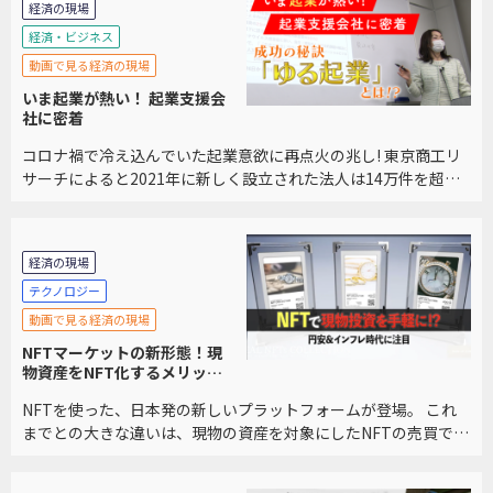
経済の現場
経済・ビジネス
動画で見る経済の現場
いま起業が熱い！ 起業支援会
社に密着
コロナ禍で冷え込んでいた起業意欲に再点火の兆し! 東京商工リ
サーチによると2021年に新しく設立された法人は14万件を超
え、2年ぶりに増加に転じ、2007年以降、最大の伸びとなりまし
た。 起業を支援しているアントレサロン […]
経済の現場
テクノロジー
動画で見る経済の現場
NFTマーケットの新形態！現
物資産をNFT化するメリット
とは？
NFTを使った、日本発の新しいプラットフォームが登場。 これ
までとの大きな違いは、現物の資産を対象にしたNFTの売買であ
ること。 既存のフリマアプリのような手軽さと、NFTマーケット
を掛け合わせた、第３のプラットフォーム […]