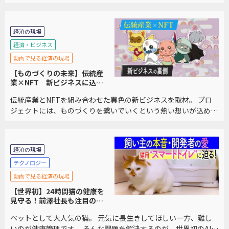
その不思議な世界をご紹介します。
経済の現場
経済・ビジネス
動画で見る経済の現場
【ものづくりの未来】伝統産
業×NFT 新ビジネスに込め
られた想い
伝統産業とNFTを組み合わせた異色の新ビジネスを取材。 プロ
ジェクトには、ものづくりを繋いでいくという熱い想いが込めら
れていました。
経済の現場
テクノロジー
動画で見る経済の現場
【世界初】24時間猫の健康を
見守る！前澤社長も注目の技
術
ペットとして大人気の猫。 元気に長生きしてほしい一方、難し
いのが健康管理です。 そんな課題を解決するのが、世界初のAI技