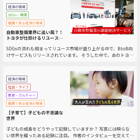
経済の現場
SDGs・環境
動画で見る経済の現場
自動車整備業界に追い風？！
トヨタが仕掛けるリユースプ
ラットフォームに迫る
SDGsの流れも相まってリユース市場が盛り上がる中で、BtoB向
けサービスもリリースされています。 そうした中で、あのトヨタ
自動車もリユースプラットフォームを立ち上げました。 利用者
が語る他サービスとの違いを交え、サービ […]
経済の現場
社会・ライフ
教育・カルチャー
動画で見る経済の現場
【子育て】子どもの不思議な
世界
子どもの成長をどうやって記録していますか？ 写真には映らな
い世界を綴ったある記録に注目。 作者のインタビューを交えて、