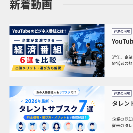
新着動画
経済の現場
You
近年、企業
経営者の想
経済の現場
タレン
企業の認知
従来のタレ