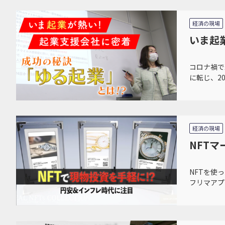
経済の現場
いま起
コロナ禍で
に転じ、2
経済の現場
NFT
NFTを使
フリマアプ