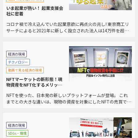
いま起業が熱い！ 起業支援会
社に密着
コロナ禍で冷え込んでいた起業意欲に再点火の兆し! 東京商工リ
サーチによると2021年に新しく設立された法人は14万件を超
え、2年ぶりに増加に転じ、2007年以降、最大の伸びとなりまし
た。 起業を支援しているアントレサロン […]
経済の現場
テクノロジー
動画で見る経済の現場
NFTマーケットの新形態！現
物資産をNFT化するメリット
とは？
NFTを使った、日本発の新しいプラットフォームが登場。 これ
までとの大きな違いは、現物の資産を対象にしたNFTの売買であ
ること。 既存のフリマアプリのような手軽さと、NFTマーケット
を掛け合わせた、第３のプラットフォーム […]
経済の現場
SDGs・環境