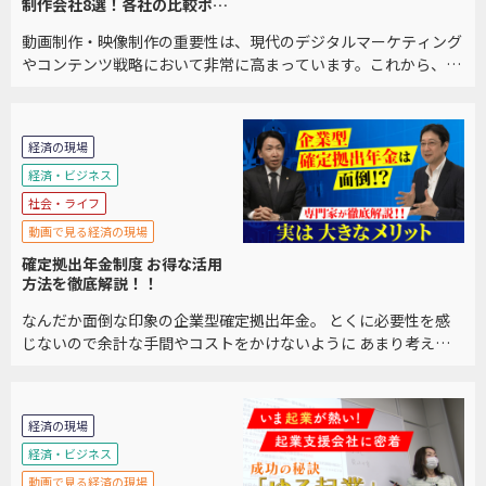
制作会社8選！各社の比較ポイ
ントも紹介
動画制作・映像制作の重要性は、現代のデジタルマーケティング
やコンテンツ戦略において非常に高まっています。これから、動
画制作・映像制作の重要性について詳しく説明します。 また、制
作会社を選ぶポイントの解説、おすすめの企業8 […]
経済の現場
経済・ビジネス
社会・ライフ
動画で見る経済の現場
確定拠出年金制度 お得な活用
方法を徹底解説！！
なんだか面倒な印象の企業型確定拠出年金。 とくに必要性を感
じないので余計な手間やコストをかけないように あまり考えな
いようにしていませんか？ インターネットや書籍や新聞で見て
もとにかく複雑でどうすればいいのか分からないと […]
経済の現場
経済・ビジネス
動画で見る経済の現場