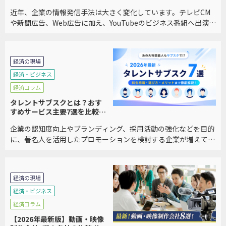
組6選を比較｜メリット・選び
近年、企業の情報発信手法は大きく変化しています。テレビCM
方も解説
や新聞広告、Web広告に加え、YouTubeのビジネス番組へ出演
し、自社の事業や経営者の想いを発信する企業が増えています。
特に、BtoB企業や中小企業では、「広 […]
経済の現場
経済・ビジネス
経済コラム
タレントサブスクとは？おす
すめサービス主要7選を比較｜
料金・メリット・選び方を徹
企業の認知度向上やブランディング、採用活動の強化などを目的
底解説
に、著名人を活用したプロモーションを検討する企業が増えてい
ます。しかし、従来のタレントキャスティングは数百万円から数
千万円規模の費用がかかるケースも多く、中小企業 […]
経済の現場
経済・ビジネス
経済コラム
【2026年最新版】動画・映像