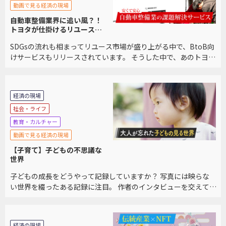
動画で見る経済の現場
自動車整備業界に追い風？！
トヨタが仕掛けるリユースプ
ラットフォームに迫る
SDGsの流れも相まってリユース市場が盛り上がる中で、BtoB向
けサービスもリリースされています。 そうした中で、あのトヨタ
自動車もリユースプラットフォームを立ち上げました。 利用者
が語る他サービスとの違いを交え、サービ […]
経済の現場
社会・ライフ
教育・カルチャー
動画で見る経済の現場
【子育て】子どもの不思議な
世界
子どもの成長をどうやって記録していますか？ 写真には映らな
い世界を綴ったある記録に注目。 作者のインタビューを交えて、
その不思議な世界をご紹介します。
経済の現場