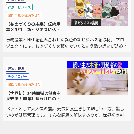
経済・ビジネス
動画で見る経済の現場
【ものづくりの未来】伝統産
業×NFT 新ビジネスに込め
られた想い
伝統産業とNFTを組み合わせた異色の新ビジネスを取材。 プロ
ジェクトには、ものづくりを繋いでいくという熱い想いが込めら
れていました。
経済の現場
テクノロジー
動画で見る経済の現場
【世界初】24時間猫の健康を
見守る！前澤社長も注目の技
術
ペットとして大人気の猫。 元気に長生きしてほしい一方、難し
いのが健康管理です。 そんな課題を解決するのが、世界初のAI技
術を備えた「スマートトイレ」。 その実力とは？前澤友作氏も
注目するビジネスを取材しました。