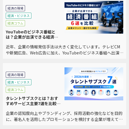
経済の現場
経済・ビジネス
経済コラム
YouTubeのビジネス番組と
は？企業が出演できる経済番
組6選を比較｜メリット・選び
近年、企業の情報発信手法は大きく変化しています。テレビCM
方も解説
や新聞広告、Web広告に加え、YouTubeのビジネス番組へ出演
し、自社の事業や経営者の想いを発信する企業が増えています。
特に、BtoB企業や中小企業では、「広 […]
経済の現場
経済・ビジネス
経済コラム
タレントサブスクとは？おす
すめサービス主要7選を比較｜
料金・メリット・選び方を徹
企業の認知度向上やブランディング、採用活動の強化などを目的
底解説
に、著名人を活用したプロモーションを検討する企業が増えてい
ます。しかし、従来のタレントキャスティングは数百万円から数