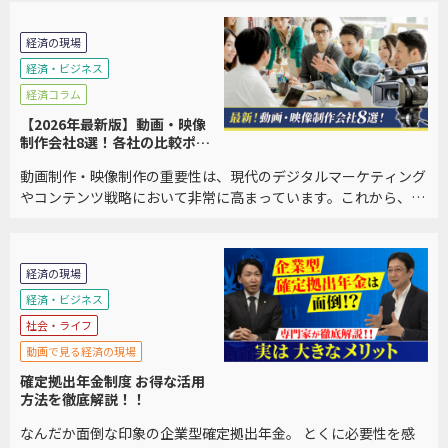
千万円規模の費用がかかるケースも多く、中小企業 […]
経済の現場
経済・ビジネス
経済コラム
【2026年最新版】動画・映像
制作会社8選！各社の比較ポイ
ントも紹介
動画制作・映像制作の重要性は、現代のデジタルマーケティング
やコンテンツ戦略において非常に高まっています。これから、動
画制作・映像制作の重要性について詳しく説明します。 また、制
作会社を選ぶポイントの解説、おすすめの企業8 […]
経済の現場
経済・ビジネス
社会・ライフ
動画で見る経済の現場
確定拠出年金制度 お得な活用
方法を徹底解説！！
なんだか面倒な印象の企業型確定拠出年金。 とくに必要性を感