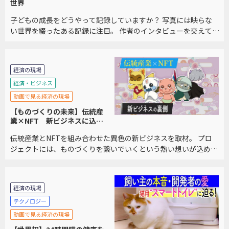
世界
子どもの成長をどうやって記録していますか？ 写真には映らな
い世界を綴ったある記録に注目。 作者のインタビューを交えて、
その不思議な世界をご紹介します。
経済の現場
経済・ビジネス
動画で見る経済の現場
【ものづくりの未来】伝統産
業×NFT 新ビジネスに込め
られた想い
伝統産業とNFTを組み合わせた異色の新ビジネスを取材。 プロ
ジェクトには、ものづくりを繋いでいくという熱い想いが込めら
れていました。
経済の現場
テクノロジー
動画で見る経済の現場