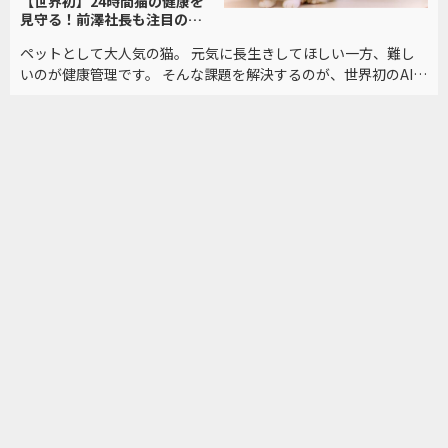
【世界初】24時間猫の健康を
見守る！前澤社長も注目の技
術
ペットとして大人気の猫。 元気に長生きしてほしい一方、難し
いのが健康管理です。 そんな課題を解決するのが、世界初のAI技
術を備えた「スマートトイレ」。 その実力とは？前澤友作氏も
注目するビジネスを取材しました。