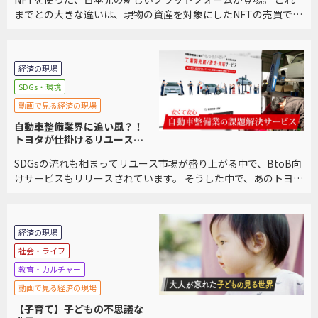
までとの大きな違いは、現物の資産を対象にしたNFTの売買であ
ること。 既存のフリマアプリのような手軽さと、NFTマーケット
を掛け合わせた、第３のプラットフォーム […]
経済の現場
SDGs・環境
動画で見る経済の現場
自動車整備業界に追い風？！
トヨタが仕掛けるリユースプ
ラットフォームに迫る
SDGsの流れも相まってリユース市場が盛り上がる中で、BtoB向
けサービスもリリースされています。 そうした中で、あのトヨタ
自動車もリユースプラットフォームを立ち上げました。 利用者
が語る他サービスとの違いを交え、サービ […]
経済の現場
社会・ライフ
教育・カルチャー
動画で見る経済の現場
【子育て】子どもの不思議な