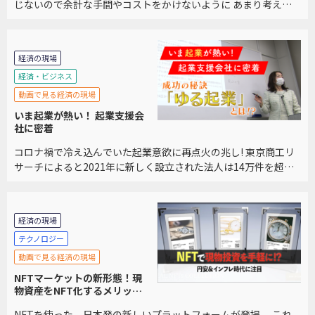
じないので余計な手間やコストをかけないように あまり考えな
いようにしていませんか？ インターネットや書籍や新聞で見て
もとにかく複雑でどうすればいいのか分からないと […]
経済の現場
経済・ビジネス
動画で見る経済の現場
いま起業が熱い！ 起業支援会
社に密着
コロナ禍で冷え込んでいた起業意欲に再点火の兆し! 東京商工リ
サーチによると2021年に新しく設立された法人は14万件を超
え、2年ぶりに増加に転じ、2007年以降、最大の伸びとなりまし
た。 起業を支援しているアントレサロン […]
経済の現場
テクノロジー
動画で見る経済の現場
NFTマーケットの新形態！現
物資産をNFT化するメリット
とは？
NFTを使った、日本発の新しいプラットフォームが登場。 これ