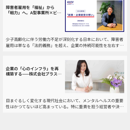
障害者雇用を「福祉」から
「戦力」へ。A型事業所×ビジ
ネスBPOが拓く新しい可能性
少子高齢化に伴う労働力不足が深刻化する日本において、障害者
雇用は単なる「法的義務」を超え、企業の持続可能性を左右する
重要なテーマとなっている。しかし、その実態に目を向けると、
提供される仕事の多くは雇用する側の都合から軽作業に留まり、
働く側のスキルアップやキャリア形成が阻害されている現状があ
企業の「心のインフラ」を再
る。
構築する——株式会社プラスパ
が提唱する「マインドフルネ
ス」と「プラス思考」の真髄
目まぐるしく変化する現代社会において、メンタルヘルスの重要
性はかつてないほど高まっている。特に重責を担う経営者や決裁
者層のビジネスパーソンにとって、「いかに自分を整えるか」は
持続可能な成長のための重要なスキルといえる。