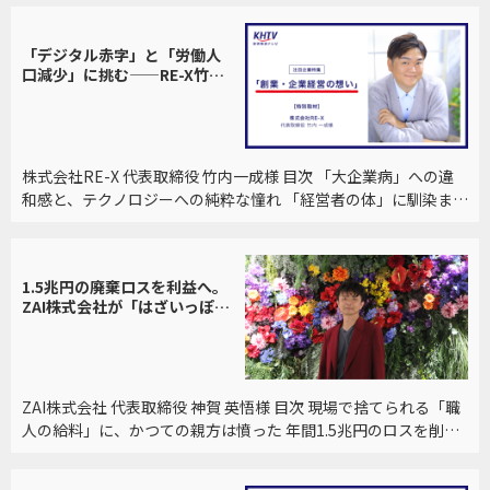
「デジタル赤字」と「労働人
口減少」に挑む——RE-X竹内
氏が語るAI×OSS時代のITコ
ンサル戦略
株式会社RE-X 代表取締役 竹内一成様 目次 「大企業病」への違
和感と、テクノロジーへの純粋な憧れ 「経営者の体」に馴染ませ
るための慎重な助走期間 「怠惰の合理性」と「哲学」が導く意
思決定 日本経済が直面する「二つの崖 […]
1.5兆円の廃棄ロスを利益へ。
ZAI株式会社が「はざいっぽ」
で挑む、事業活動の負債を資
産に変える“静かなる革命”
ZAI株式会社 代表取締役 神賀 英悟様 目次 現場で捨てられる「職
人の給料」に、かつての親方は憤った 年間1.5兆円のロスを削減
し「汗をかく人」に利益を還元する 業界の壁を超え、オフィス
ワークや製造業へ広がる「無駄ゼロ […]