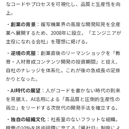
なコードやプロセスを可視化し、品質と生産性を向
上。
創業の背景
：複写機業界の高度な開発知見を全産
業へ展開するため、2008年に設立。「エンジニアが
主役になれる会社」を理想に掲げる。
逆境の克服
：創業直後のリーマンショックを「教
育・人材育成コンテンツ開発の投資期間」と捉え、
自社のナレッジを体系化。これが後の急成長の足掛
かりとなった。
AI時代の展望
：人がコードを書かない時代の到来
を見据え、AI活用による「高品質と圧倒的生産性の
両立」をリードする次世代の開発手法を確立する。
独自の組織文化
：社長室のないフラットな組織。
稼働の10%を技術研鑽に充てる「帰社日」制度によ