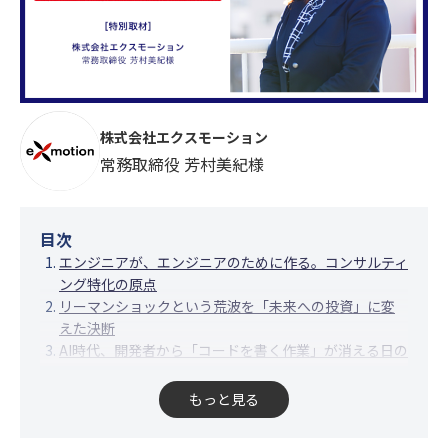
株式会社エクスモーション
常務取締役 芳村美紀様
目次
エンジニアが、エンジニアのために作る。コンサルティ
ング特化の原点
リーマンショックという荒波を「未来への投資」に変
えた決断
AI時代、開発者から「コードを書く作業」が消える日の
付加価値
稼働の10%を技術に捧げる「帰社日」とフラットな組
もっと見る
織の力
未来を創るエンジニアたちへのメッセージ