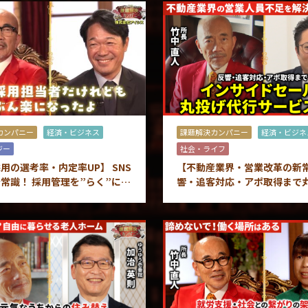
カンパニー
経済・ビジネス
課題解決カンパニー
経済・ビジネ
ジー
社会・ライフ
用の選考率・内定率UP】 SNS
【不動産業界・営業改革の新常
常識！ 採用管理を”らく”にす
響・追客対応・アポ取得まで
テム
成約率が向上する話題の代行
とは？