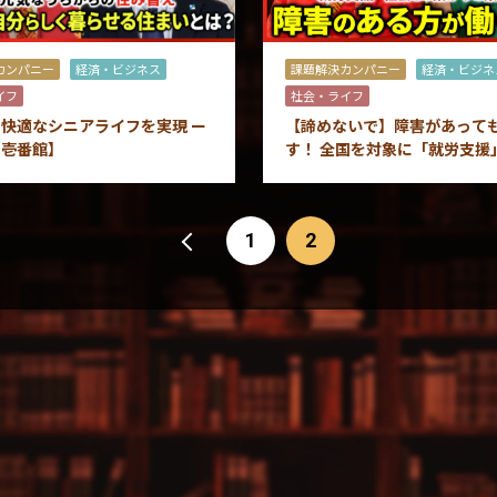
カンパニー
経済・ビジネス
課題解決カンパニー
経済・ビジネ
イフ
社会・ライフ
快適なシニアライフを実現 ー
【諦めないで】障害があって
う壱番館】
す！ 全国を対象に「就労支援
コンサルタントとは！？
1
2