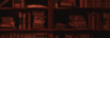
新着動画
発
経済報道テレビ（