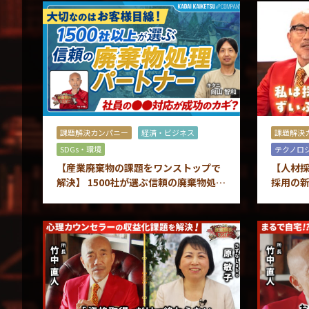
課題解決カンパニー
経済・ビジネス
課題解決
SDGs・環境
テクノロ
【産業廃棄物の課題をワンストップで
【人材採
解決】 1500社が選ぶ信頼の廃棄物処理
採用の新
パートナー
るシス