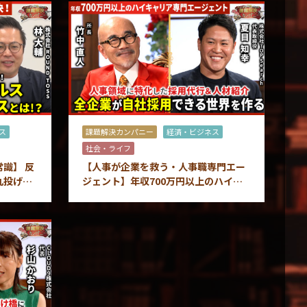
ス
課題解決カンパニー
経済・ビジネス
社会・ライフ
識】 反
【人事が企業を救う・人事職専門エー
丸投げ！
ジェント】年収700万円以上のハイキ
サービス
ャリア人事と企業をマッチング！企業
が喜ぶサービスとは？