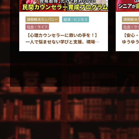
課題解決カンパニー
経済・ビジネス
課題解決
社会・ライフ
社会・ラ
【心理カウンセラーに救いの手を！】
【安心・
一人で悩ませない学びと支援、現場で
ゆうゆ
活躍した後も続く徹底フォロー