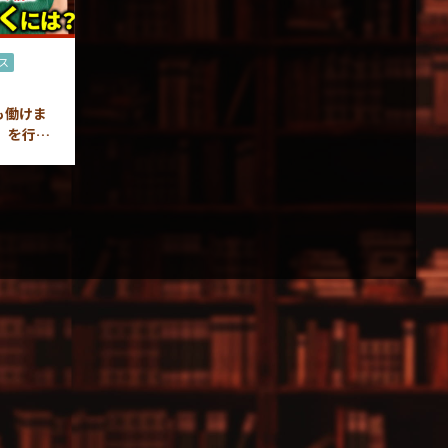
ス
も働けま
」を行う