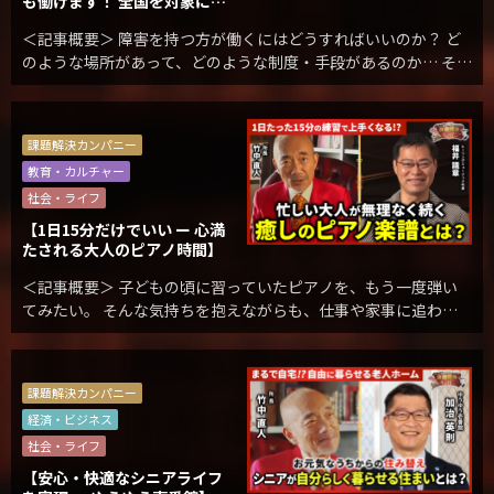
も働けます！ 全国を対象に
「就労支援」を行うコンサル
＜記事概要＞ 障害を持つ方が働くにはどうすればいいのか？ ど
タントとは！？
のような場所があって、どのような制度・手段があるのか… そし
て、どのようなサポートを受けられるのか？ 残念ながら、世間的
には周知されていないのが現実です。 ご本 […]
課題解決カンパニー
教育・カルチャー
社会・ライフ
【1日15分だけでいい ー 心満
たされる大人のピアノ時間】
＜記事概要＞ 子どもの頃に習っていたピアノを、もう一度弾い
てみたい。 そんな気持ちを抱えながらも、仕事や家事に追わ
れ、なかなか時間を確保できないのが現実です。 また、ピアノに
興味はあっても「未経験だから不安… […]
課題解決カンパニー
経済・ビジネス
社会・ライフ
【安心・快適なシニアライフ