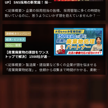
UP】 SNS採用の新常識！ 採用
管理を”らく”にするシステム
＜記事概要＞ 企業の採用担当の皆様、 採用管理に多くの時間を
割いているのに、思うようにいかず頭を抱えていませんか？ 応
募者の選考プロセスでの“途中離脱”に、多発する“内定辞退”…
採用の歩留まりが多くの企業で起きています […]
課題解決カンパニー
経済・ビジネス
SDGs・環境
【産業廃棄物の課題をワンス
トップで解決】 1500社が選ぶ
信頼の廃棄物処理パートナー
＜記事概要＞ 製造業・建設業など多くの企業が頭を悩ませる
「産業廃棄物処理」。 依頼から収集まで時間がかかる、柔軟に
対応してもらえない、 そして適正な処理が行われているのか——
そんな不安を感じたことはありませんか？ 長野 […]