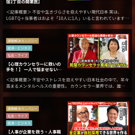
宿2丁目の開業医】
＜記事概要＞ 不安や生きづらさを抱えやすい現代日本 実は、
LGBTQ＋当事者はおよそ「10人に1人」いると言われています。
決して特別ではなく、私たちのすぐ隣にいる存在です。 容姿や性
別に関わる悩みを抱えていても 大手美 […]
課題解決カンパニー
経済・ビジネス
社会・ライフ
【心理カウンセラーに救いの
手を！】 一人で悩ませない学
びと支援、現場で活躍した後
＜記事概要＞ 不安やストレスを抱えやすい日本社会の中で、年々
も続く徹底フォロー
高まるメンタルヘルスの重要性。 カウンセラー業界では、誰も
が心のケアを必要とする時代でありながら、 支える側である心
理カウンセラー自身が“悩みや孤独”を抱え込ん […]
課題解決カンパニー
社会・ライフ
経済・ビジネス
【人事が企業を救う・人事職