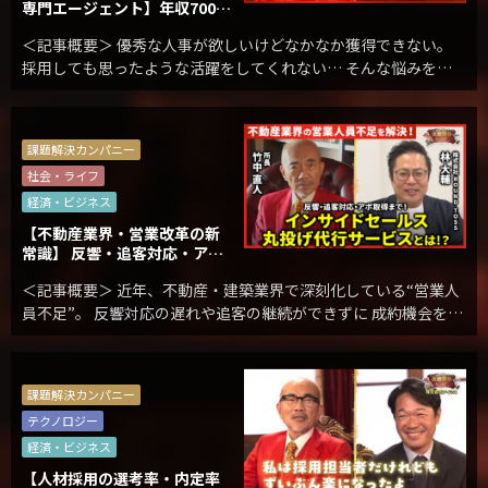
専門エージェント】年収700万
円以上のハイキャリア人事と
＜記事概要＞ 優秀な人事が欲しいけどなかなか獲得できない。
企業をマッチング！企業が喜
ぶサービスとは？
採用しても思ったような活躍をしてくれない… そんな悩みを持
つ企業は数多ある中、 ハイキャリアな人事を企業に紹介し企業
の課題を解決しているのが、 人材紹介エージェ […]
課題解決カンパニー
社会・ライフ
経済・ビジネス
【不動産業界・営業改革の新
常識】 反響・追客対応・アポ
取得まで丸投げ！成約率が向
＜記事概要＞ 近年、不動産・建築業界で深刻化している“営業人
上する話題の代行サービスと
は？
員不足”。 反響対応の遅れや追客の継続ができずに 成約機会を逃
している不動産会社は少なくありません。 こうした課題を解決
しているのが、京都にある【株式会社ラウン […]
課題解決カンパニー
テクノロジー
経済・ビジネス
【人材採用の選考率・内定率