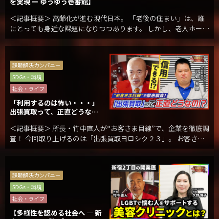
を実現 ー ゆうゆう壱番館】
＜記事概要＞ 高齢化が進む現代日本。 「老後の住まい」は、誰
にとっても身近な課題になりつつあります。 しかし、老人ホーム
と聞くと「自由がない」「施設っぽい」といったイメージから、
不安を感じる方も少なくありません。 そん […]
課題解決カンパニー
SDGs・環境
社会・ライフ
「利用するのは怖い・・・」
出張買取って、正直どうな
の？
＜記事概要＞ 所長・竹中直人が“お客さま目線”で、企業を徹底調
査！ 今回取り上げるのは「出張買取ヨロシク２３」。 お客さま
の家に訪問し、買取を行う出張買取業界において、 創業わずか３
年で、全国１５拠点にまで拡大している急 […]
課題解決カンパニー
SDGs・環境
社会・ライフ
【多様性を認める社会へ ― 新