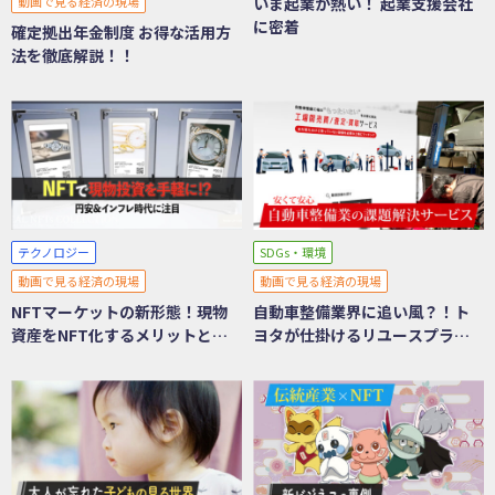
動画で見る経済の現場
いま起業が熱い！ 起業支援会社
に密着
確定拠出年金制度 お得な活用方
法を徹底解説！！
テクノロジー
SDGs・環境
動画で見る経済の現場
動画で見る経済の現場
NFTマーケットの新形態！現物
自動車整備業界に追い風？！ト
資産をNFT化するメリットと
ヨタが仕掛けるリユースプラッ
は？
トフォームに迫る