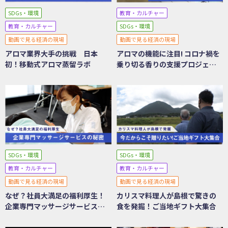
SDGs・環境
教育・カルチャー
教育・カルチャー
SDGs・環境
動画で見る経済の現場
動画で見る経済の現場
アロマ業界大手の挑戦 日本
アロマの機能に注目! コロナ禍を
初！移動式アロマ蒸留ラボ
乗り切る香りの支援プロジェク
ト
SDGs・環境
SDGs・環境
教育・カルチャー
教育・カルチャー
動画で見る経済の現場
動画で見る経済の現場
なぜ？社員大満足の福利厚生！
カリスマ料理人が島根で驚きの
企業専門マッサージサービスの
食を発掘！ご当地ギフト大集合
秘密