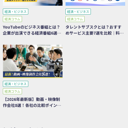
経済・ビジネス
経済・ビジネス
経済コラム
経済コラム
YouTubeのビジネス番組とは？
タレントサブスクとは？おすす
企業が出演できる経済番組6選を
めサービス主要7選を比較｜料
比較｜メリット・選び方も解説
金・メリット・選び方を徹底解
説
経済・ビジネス
経済コラム
【2026年最新版】動画・映像制
作会社8選！各社の比較ポイント
も紹介