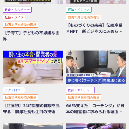
教育・カルチャー
経済・ビジネス
社会・ライフ
動画で見る経済の現場
動画で見る経済の現場
【ものづくりの未来】伝統産業
×NFT 新ビジネスに込められ
【子育て】子どもの不思議な世
た想い
界
テクノロジー
教育・カルチャー
動画で見る経済の現場
動画で見る経済の現場
【世界初】24時間猫の健康を見
GAFA支えた「コーチング」が日
守る！前澤社長も注目の技術
本の経営者に求められる理由と
は？