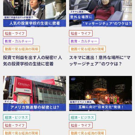
社会・ライフ
社会・ライフ
教育・カルチャー
教育・カルチャー
動画で見る経済の現場
動画で見る経済の現場
投資で利益を出す人の秘密!? 人
スキマに進出！意外な場所に“マ
気の投資学校の生徒に密着
ッサージチェア”のワケは？
経済・ビジネス
経済・ビジネス
社会・ライフ
社会・ライフ
動画で見る経済の現場
動画で見る経済の現場