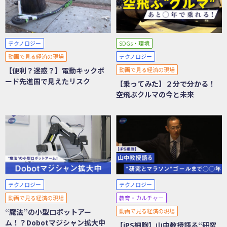
テクノロジー
SDGs・環境
動画で見る経済の現場
テクノロジー
【便利？迷惑？】電動キックボ
動画で見る経済の現場
ード先進国で見えたリスク
【乗ってみた】２分で分かる！
空飛ぶクルマの今と未来
テクノロジー
テクノロジー
動画で見る経済の現場
教育・カルチャー
“魔法”の小型ロボットアー
動画で見る経済の現場
ム！？Dobotマジシャン拡大中
【iPS細胞】山中教授語る“研究