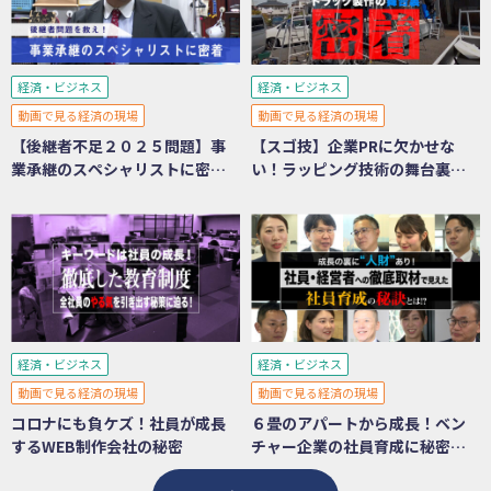
経済・ビジネス
経済・ビジネス
動画で見る経済の現場
動画で見る経済の現場
【後継者不足２０２５問題】事
【スゴ技】企業PRに欠かせな
業承継のスペシャリストに密
い！ラッピング技術の舞台裏に
着！
密着
経済・ビジネス
経済・ビジネス
動画で見る経済の現場
動画で見る経済の現場
コロナにも負ケズ！社員が成長
６畳のアパートから成長！ベン
するWEB制作会社の秘密
チャー企業の社員育成に秘密あ
り