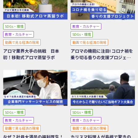
SDGs・環境
教育・カルチャー
教育・カルチャー
SDGs・環境
動画で見る経済の現場
動画で見る経済の現場
アロマ業界大手の挑戦 日本
アロマの機能に注目! コロナ禍を
初！移動式アロマ蒸留ラボ
乗り切る香りの支援プロジェク
ト
SDGs・環境
SDGs・環境
教育・カルチャー
教育・カルチャー
動画で見る経済の現場
動画で見る経済の現場
なぜ？社員大満足の福利厚生！
カリスマ料理人が島根で驚きの