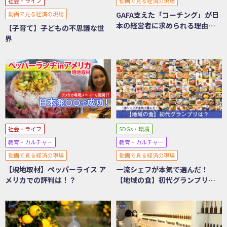
社会・ライフ
動画で見る経済の現場
動画で見る経済の現場
GAFA支えた「コーチング」が日
本の経営者に求められる理由と
【子育て】子どもの不思議な世
は？
界
社会・ライフ
SDGs・環境
教育・カルチャー
教育・カルチャー
動画で見る経済の現場
動画で見る経済の現場
【現地取材】ペッパーライス ア
一流シェフが本気で選んだ！
メリカでの評判は！？
【地域の食】初代グランプリ
は？