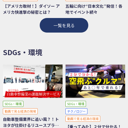
【アメリカ取材！】ダイソー ア
五輪に向け“日本文化”発信！各
メリカ快進撃の秘密とは？
地でイベント続々
一覧を見る
SDGs・環境
SDGs・環境
SDGs・環境
動画で見る経済の現場
テクノロジー
自動車整備業界に追い風？！ト
動画で見る経済の現場
ヨタが仕掛けるリユースプラッ
【乗ってみた】２分で分かる！