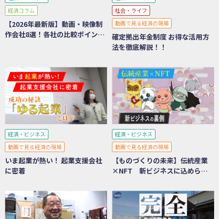
経済コラム
社会・ライフ
【2026年最新版】動画・映像制
動画で見る経済の現場
作会社8選！各社の比較ポイント
確定拠出年金制度 お得な活用方
も紹介
法を徹底解説！！
経済・ビジネス
経済・ビジネス
動画で見る経済の現場
動画で見る経済の現場
いま起業が熱い！ 起業支援会社
【ものづくりの未来】伝統産業
に密着
×NFT 新ビジネスに込められ
た想い