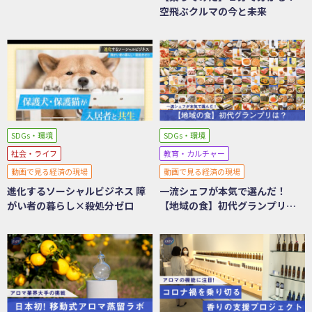
トフォームに迫る
空飛ぶクルマの今と未来
SDGs・環境
SDGs・環境
社会・ライフ
教育・カルチャー
動画で見る経済の現場
動画で見る経済の現場
進化するソーシャルビジネス 障
一流シェフが本気で選んだ！
がい者の暮らし×殺処分ゼロ
【地域の食】初代グランプリ
は？