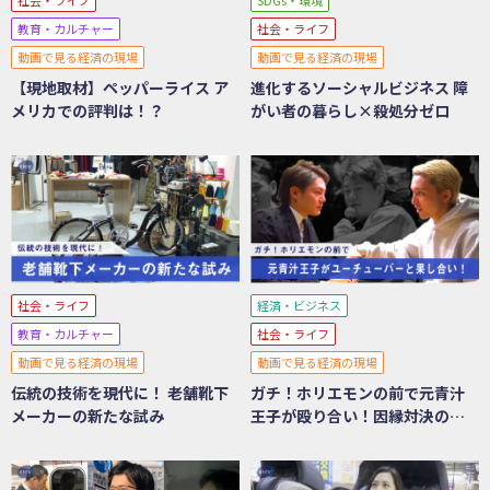
教育・カルチャー
社会・ライフ
動画で見る経済の現場
動画で見る経済の現場
【現地取材】ペッパーライス ア
進化するソーシャルビジネス 障
メリカでの評判は！？
がい者の暮らし×殺処分ゼロ
社会・ライフ
経済・ビジネス
教育・カルチャー
社会・ライフ
動画で見る経済の現場
動画で見る経済の現場
伝統の技術を現代に！ 老舗靴下
ガチ！ホリエモンの前で元青汁
メーカーの新たな試み
王子が殴り合い！因縁対決の舞
台裏