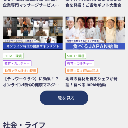
企業専門マッサージサービスの
食を発掘！ご当地ギフト大集合
秘密
SDGs・環境
SDGs・環境
教育・カルチャー
教育・カルチャー
動画で見る経済の現場
動画で見る経済の現場
【テレワークうつ】に効果！？
地域の食材を有名シェフが発
オンライン時代の健康マネジメ
掘！食べるJAPAN始動
ント
一覧を見る
社会・ライフ