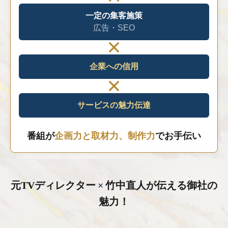
一定の集客施策
広告・SEO
企業への信用
サービスの魅力伝達
番組が
企画力と取材力、制作力
でお手伝い
元TVディレクター
×
竹中直人が伝える御社の
魅力！