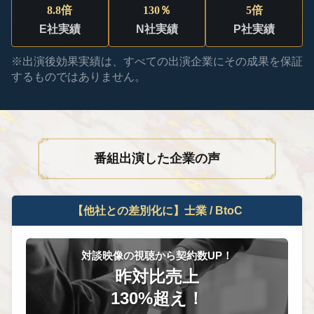
8.8
倍
130
％
5
倍
E社実績
N社実績
P社実績
※出演後効果実績は、すべての出演企業にその成果を保証
するものではありません。
番組出演した企業の声
【他社との差別化に】士業 / BtoC
対談映像の視聴から契約数UP！
昨対比売上
130%超え！