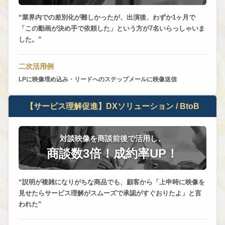
業界内での差別化が難しかったが、出演後、わずか1ヶ月で
「この動画が決め手で依頼した」という方が7名いらっしゃいま
した。
二次活用例
LPに映像埋め込み・リードへのステップメールに映像送信
【サービス理解促進】DXソリューション / BtoB
対談映像を商談前後で活用し、
商談数3倍！成約率UP！
説明が複雑になりがちな商品でも、顧客から「上申時に映像を
見せたらサービス理解がスムーズで承認がすぐおりたよ」と言
われた