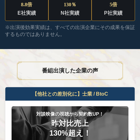
8.8
倍
130
％
5
倍
E社実績
N社実績
P社実績
※出演後効果実績は、すべての出演企業にその成果を保証
するものではありません。
番組出演した企業の声
【他社との差別化に】士業 / BtoC
対談映像の視聴から契約数UP！
昨対比売上
130%超え！