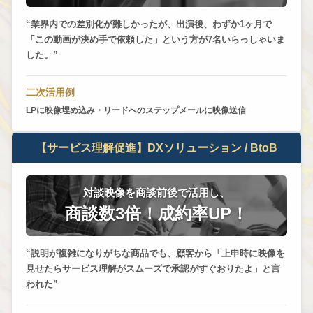
業界内での差別化が難しかったが、出演後、わずか1ヶ月で
「この動画が決め手で依頼した」という方が7名いらっしゃいま
した。
二次活用例
LPに映像埋め込み・リードへのステップメールに映像送信
【サービス理解促進】DXソリューション / BtoB
対談映像を商談前後で活用し、
商談数3倍！成約率UP！
説明が複雑になりがちな商品でも、顧客から「上申時に映像を
見せたらサービス理解がスムーズで承認がすぐおりたよ」と言
われた