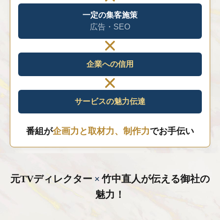
一定の集客施策
広告・SEO
企業への信用
サービスの魅力伝達
番組が
企画力と取材力、制作力
でお手伝い
元TVディレクター
×
竹中直人が伝える御社の
魅力！