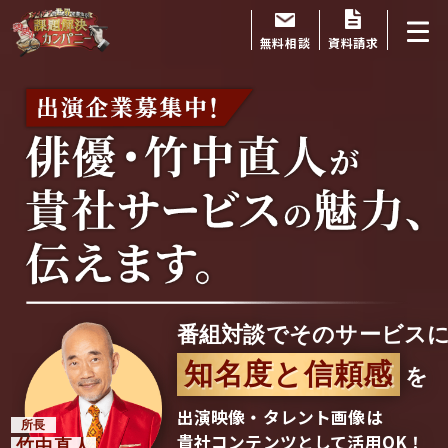
無料相談
資料請求
番組対談でそのサービス
知名度と信頼感
を
出演映像・タレント画像は
所長
貴社コンテンツとして活用OK！
竹中直人