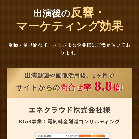
反響・
出演後の
マーケティング効果
業種・業界問わず、さまざまな企業様にご満足頂いてお
ります。
出演動画や画像活用後、1ヶ月で
8.8
問合せ率
倍
サイトからの
!
エネクラウド株式会社様
BtoB事業：電気料金削減コンサルティング