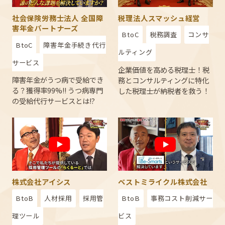
税理法人スマッシュ経営
社会保険労務士法人
全国障
害年金パートナーズ
BtoC
税務調査
コンサ
BtoC
障害年金手続き代行
ルティング
サービス
企業価値を高める税理士！税
障害年金がうつ病で受給でき
務とコンサルティングに特化
る？獲得率99%!! うつ病専門
した税理士が納税者を救う！
の受給代行サービスとは!?
ベストミライクル株式会社
株式会社アイシス
BtoB
事務コスト削減サー
BtoB
人材採用
採用管
ビス
理ツール