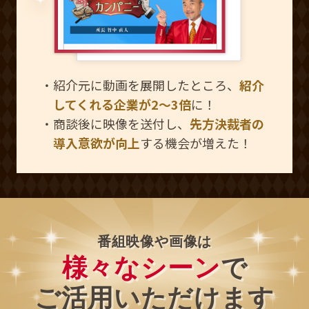
・紹介元に動画を展開したところ、
紹介
してくれる企業が2〜3倍
に！
・商談後に映像を送付し、
先方決裁者の
導入意欲が向上
する機会が増えた！
番組映像や画像は
様々なシーン
で
ご活用いただけます