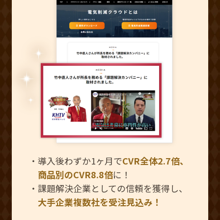
・導⼊後わずか1ヶ⽉で
CVR全体2.7倍、
商品別のCVR8.8倍
に！
・課題解決企業としての信頼を獲得し、
⼤⼿企業複数社を受注⾒込み！