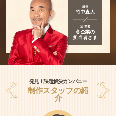
所長
竹中直人
×
出演者
各企業の
担当者さま
発見！課題解決カンパニー
制作スタッフの紹
介