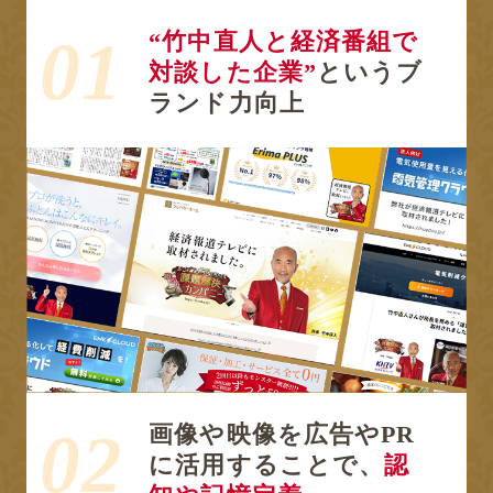
01
“竹中直人と経済番組で
対談した企業”
というブ
ランド力向上
02
画像や映像を広告やPR
に活用する
ことで、
認