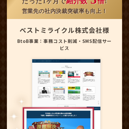
紹介数
倍
たった1ヶ月で
!
営業先の社内決裁突破率も向上！
ベストミライクル株式会社様
BtoB事業：事務コスト削減・SMS配信サー
ビス