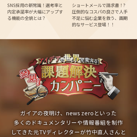
ショートメールで
請求書
！?
SNS採用の新常識！選考率と
圧倒的なコスパの良さで人手
内定承諾率が大幅にアップす
不足に悩む企業を救う、画期
る機能の全貌とは？
的なサービス登場！！
ガイアの夜明け、news zeroといった
多くのドキュメンタリーや情報番組を制作
してきた
元TVディレクターが竹中直人さんと