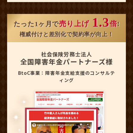
1.3
売り上げ
倍
たった1ヶ月で
!
権威付けと差別化で契約率が向上！
社会保険労務士法人
全国障害年金パートナーズ様
BtoC事業：障害年金支給支援のコンサルテ
ィング